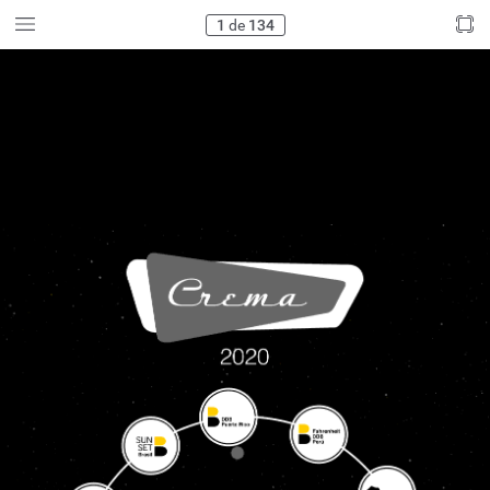
1
de
134