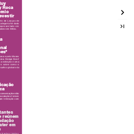
Ru
y 
y Roca 
êmio 
evest
ir
ri
x de Lou
ça
s de
ca
tegor
ia foi da
do
 apre
se
ntad
o em
salone em Milão.
ia
onal 
oes
*
s
ava e pelo Mu
seu 
lona, Design Do
es*
ma ex
ibiçã
o e uma 
p
s sob
re com
o o
safios globais da
icação
ca
 comunicação estão 
as coleç
ões Carmen 
am i
ntera
ção c
om
t
a
ntes
e r
eúnem
ndação
ater em
a
s Naç
ões U
nida
s,