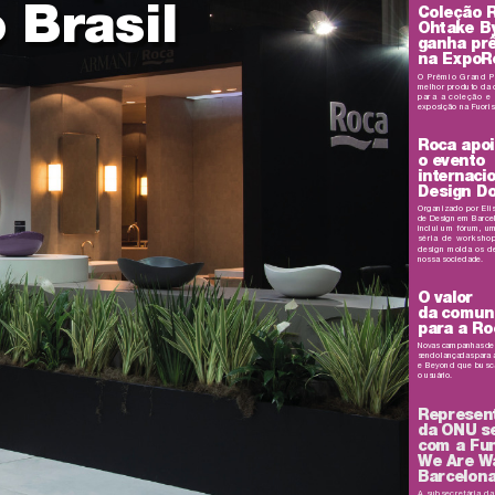
 Brasil
Coleção 
Oht
ake B
ganha pr
na E
x
poR
O Prêmi
o Gr
and P
melh
or pro
duto da 
par
a a col
eçã
o e
exposição na F
uori
Roca a
po
o ev
ento
interna
ci
Design
 D
Org
aniz
ado p
or Eli
de Design em Barce
incl
ui um fór
um, u
sér
ia de wor
ksho
design molda os de
nossa socie
dade.
O valor 
da comun
par
a a Ro
Nov
as campa
nhas de
sendo lançadas para 
e Beyond q
ue bus
c
o u
su
á
ri
o.
Repr
esen
da ON
U s
com a Fu
W
e Ar
e W
Bar
celon
A subs
ec
retá
ria da