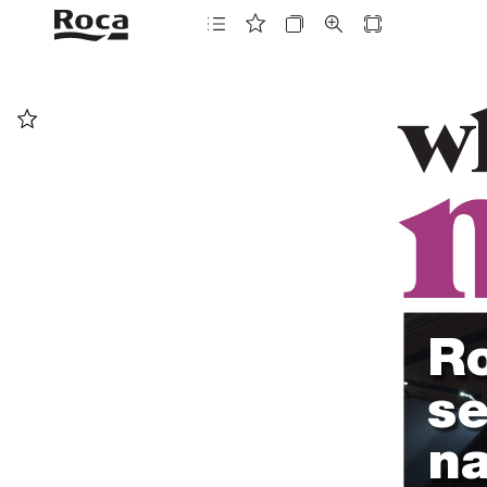
w
Ro
se
na