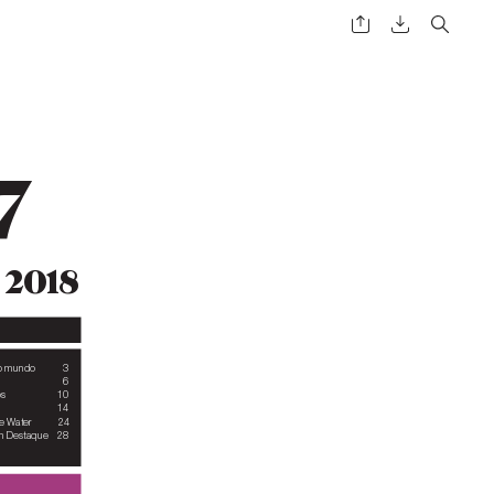
7
 
 2018
|
o mundo 
3
6
s 
10
14
e W
ater 
24
m Destaque 
28