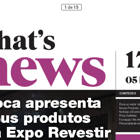
1
de
15
hat
’
s
1
05
CONTEÚDO
ca apr
esenta
Roca ao redor d
Novos Produtos 
us pr
odutos
Notícias e Evento
Roca Galleries 
Fundação We Ar
Personalidade e
 Expo Revestir